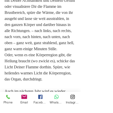
mit Deiner Achtsamkeit und Deinem Gefühl 
oder visualisiere Dir die Flamme im 
Brustbereich, spüre die Wärme, die von ihr 
ausgeht und lasse sie weit ausstrahlen, in 
den ganzen Körper und darüber hinaus in 
alle Richtungen. – nach links, nach rechts, 
nach vorn, nach hinten, nach unten, nach 
oben – ganz weit, ganz strahlend, ganz hell, 
ganz warm einige Minuten Stille.
Oder, wenn es eine Körperregion gibt, die 
Heilung braucht (wo zwickt es), schicke das 
Licht Deiner Flamme dorthin. Spüre, wie 
heilendes warmes Licht die Körperregion, 
das Organ, durchdringt.
Auch im nächsten Jahr wird es wieder 
Quality Time 
Workshops
  (Yin Yoga, Yoga 
Phone
Email
Facebook
Whatsapp
Instagram
Thai Massage) in Leichlingen geben. 
Ich freue mich schon auf Euch. Und 