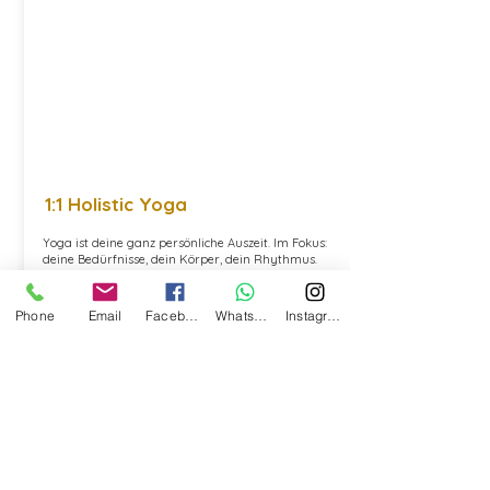
1:1 Holistic Yoga
Yoga ist deine ganz persönliche Auszeit. Im Fokus:
deine Bedürfnisse, dein Körper, dein Rhythmus.
Individuell begleitet – mit Herz & Know-how.
Phone
Email
Facebook
Whatsapp
Instagram
Ich bin bereit
Holistic-Yoga live