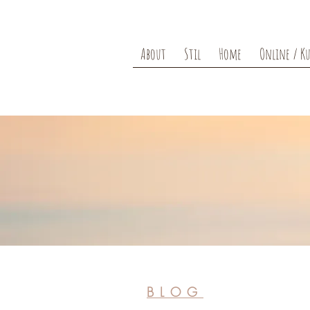
About
Stil
Home
Online / Ku
BLOG