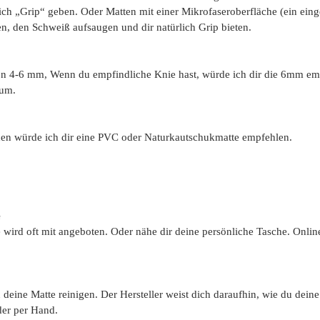
lich „Grip“ geben. Oder Matten mit einer Mikrofaseroberfläche (ein ein
n, den Schweiß aufsaugen und dir natürlich Grip bieten.
hen 4-6 mm, Wenn du empfindliche Knie hast, würde ich dir die 6mm em
 um.
den würde ich dir eine PVC oder Naturkautschukmatte empfehlen.
e
wird oft mit angeboten. Oder nähe dir deine persönliche Tasche. Online
u deine Matte reinigen. Der Hersteller weist dich daraufhin, wie du deine
er per Hand.