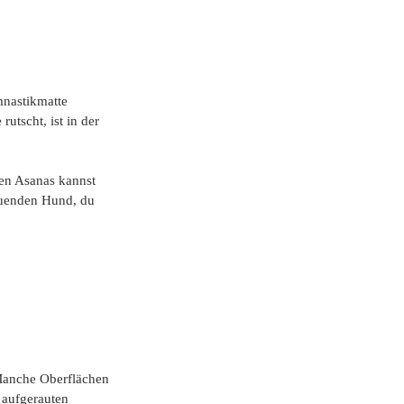
mnastikmatte 
utscht, ist in der 
den Asanas kannst 
auenden Hund, du 
 Manche Oberflächen 
 aufgerauten 