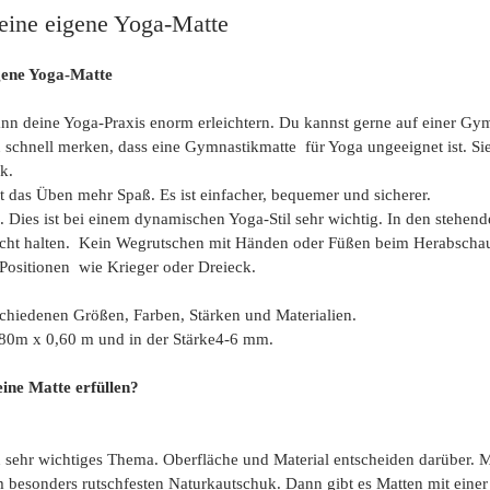
 eine eigene Yoga-Matte
igene Yoga-Matte
nn deine Yoga-Praxis enorm erleichtern. Du kannst gerne auf einer Gy
u schnell merken, dass eine Gymnastikmatte  für Yoga ungeeignet ist. Sie r
k.
 das Üben mehr Spaß. Es ist einfacher, bequemer und sicherer.
. Dies ist bei einem dynamischen Yoga-Stil sehr wichtig. In den stehen
icht halten.  Kein Wegrutschen mit Händen oder Füßen beim Herabsch
n Positionen  wie Krieger oder Dreieck.
schiedenen Größen, Farben, Stärken und Materialien.
,80m x 0,60 m und in der Stärke4-6 mm. 
eine Matte erfüllen?
ein sehr wichtiges Thema. Oberfläche und Material entscheiden darüber.
m besonders rutschfesten Naturkautschuk. Dann gibt es Matten mit einer