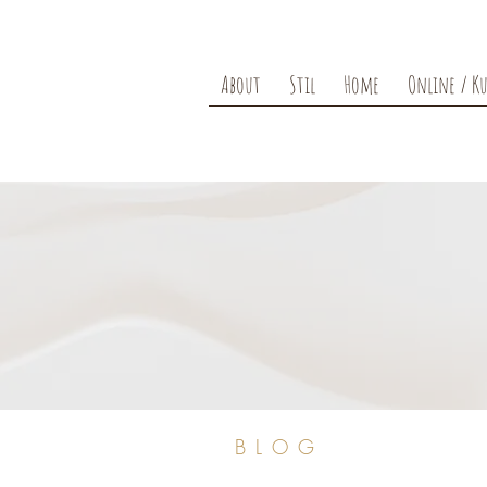
About
Stil
Home
Online / Ku
BLOG