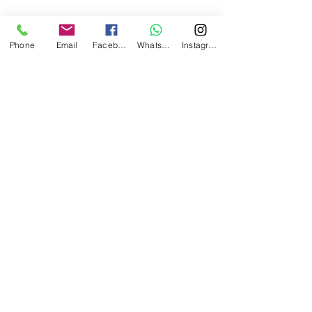
Phone
Email
Facebook
Whatsapp
Instagram
Lesen Sie mehr unter:
https://rp-
online.de/nrw/staedte/langenfeld/yoga-fuer-
die-gesundheit-von-koerper-und-seele-in-
langenfeld_aid-113591449
Yoga